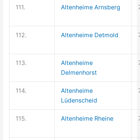
111.
Altenheime Arnsberg
112.
Altenheime Detmold
113.
Altenheime
Delmenhorst
114.
Altenheime
Lüdenscheid
115.
Altenheime Rheine