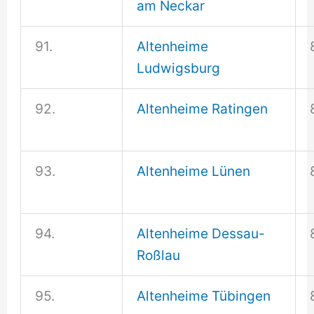
am Neckar
91.
Altenheime
Ludwigsburg
92.
Altenheime Ratingen
93.
Altenheime Lünen
94.
Altenheime Dessau-
Roßlau
95.
Altenheime Tübingen