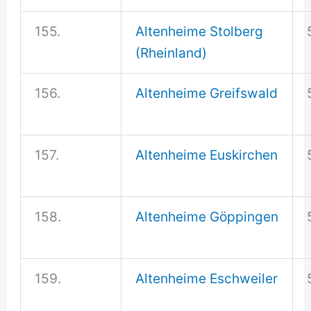
155.
Altenheime Stolberg
(Rheinland)
156.
Altenheime Greifswald
157.
Altenheime Euskirchen
158.
Altenheime Göppingen
159.
Altenheime Eschweiler