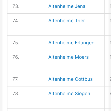
73.
Altenheime Jena
74.
Altenheime Trier
75.
Altenheime Erlangen
76.
Altenheime Moers
77.
Altenheime Cottbus
78.
Altenheime Siegen