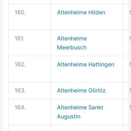
160.
Altenheime Hilden
161.
Altenheime
Meerbusch
162.
Altenheime Hattingen
163.
Altenheime Görlitz
164.
Altenheime Sankt
Augustin