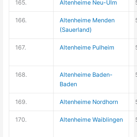
165.
Altenheime Neu-Ulm
166.
Altenheime Menden
(Sauerland)
167.
Altenheime Pulheim
168.
Altenheime Baden-
Baden
169.
Altenheime Nordhorn
170.
Altenheime Waiblingen