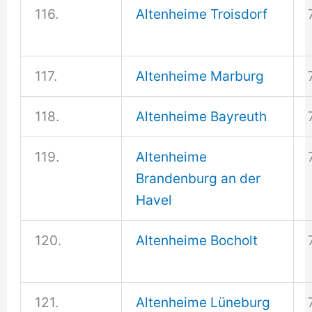
116.
Altenheime Troisdorf
117.
Altenheime Marburg
118.
Altenheime Bayreuth
119.
Altenheime
Brandenburg an der
Havel
120.
Altenheime Bocholt
121.
Altenheime Lüneburg