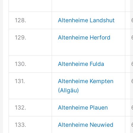
128.
Altenheime Landshut
129.
Altenheime Herford
130.
Altenheime Fulda
131.
Altenheime Kempten
(Allgäu)
132.
Altenheime Plauen
133.
Altenheime Neuwied