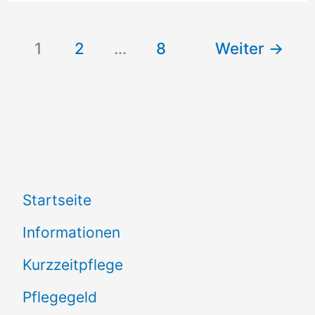
die
Zusatzbelastung
1
2
…
8
Weiter
→
beim
Einsatz
ausländischer
Pflegekräfte
Startseite
Informationen
Kurzzeitpflege
Pflegegeld