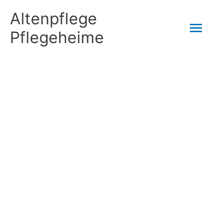
Zum
Altenpflege
Hau
Inhalt
Pflegeheime
springen