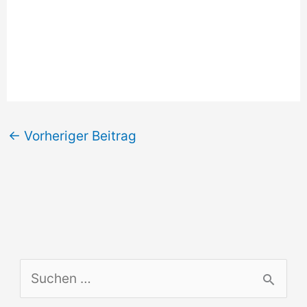
←
Vorheriger Beitrag
S
u