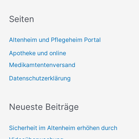
c
Seiten
h
e
Altenheim und Pflegeheim Portal
n
Apotheke und online
n
Medikamtentenversand
a
Datenschutzerklärung
c
h
:
Neueste Beiträge
Sicherheit im Altenheim erhöhen durch