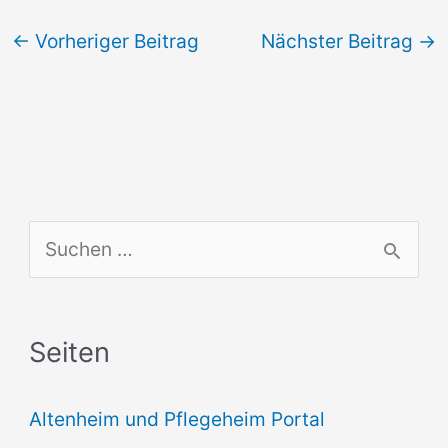
←
Vorheriger Beitrag
Nächster Beitrag
→
S
u
c
Seiten
h
e
Altenheim und Pflegeheim Portal
n