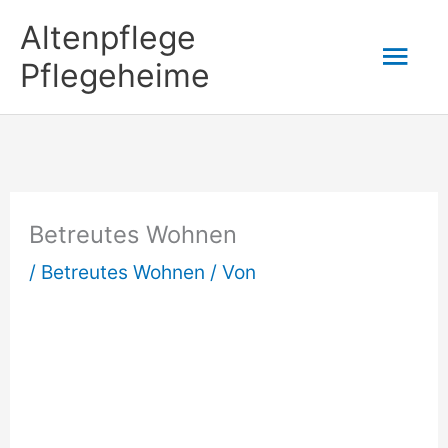
Zum
Altenpflege
Hau
Inhalt
Pflegeheime
springen
Betreutes Wohnen
/
Betreutes Wohnen
/ Von