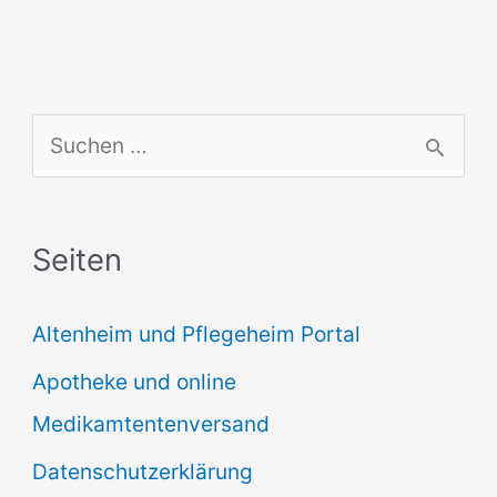
S
u
c
Seiten
h
e
Altenheim und Pflegeheim Portal
n
Apotheke und online
n
Medikamtentenversand
a
Datenschutzerklärung
c