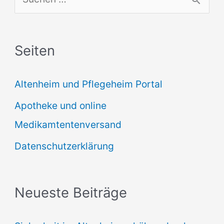
u
c
Seiten
h
e
Altenheim und Pflegeheim Portal
n
Apotheke und online
n
Medikamtentenversand
a
Datenschutzerklärung
c
h
:
Neueste Beiträge