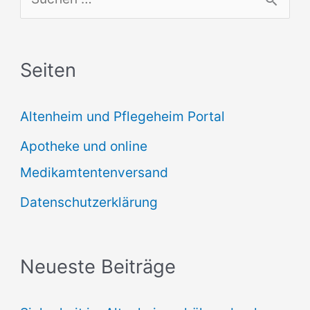
u
c
Seiten
h
e
Altenheim und Pflegeheim Portal
n
Apotheke und online
n
Medikamtentenversand
a
Datenschutzerklärung
c
h
:
Neueste Beiträge