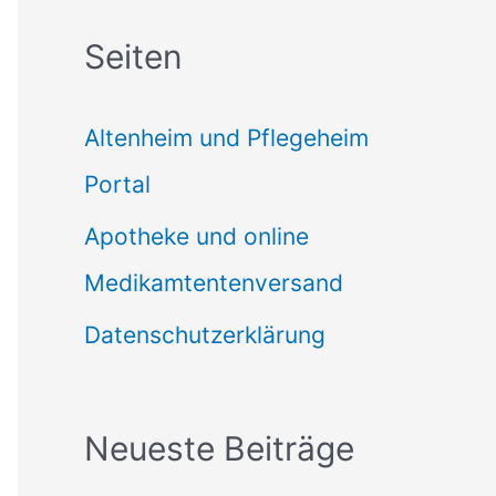
c
Seiten
h
e
Altenheim und Pflegeheim
n
Portal
n
Apotheke und online
a
Medikamtentenversand
c
Datenschutzerklärung
h
:
Neueste Beiträge