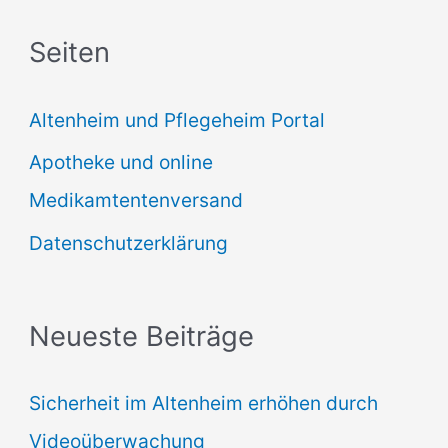
c
Seiten
h
e
Altenheim und Pflegeheim Portal
n
Apotheke und online
n
Medikamtentenversand
a
Datenschutzerklärung
c
h
:
Neueste Beiträge
Sicherheit im Altenheim erhöhen durch
Videoüberwachung