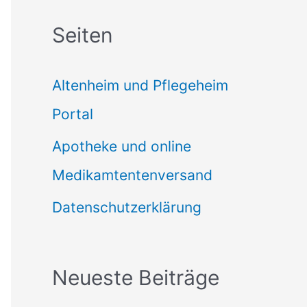
c
Seiten
h
e
Altenheim und Pflegeheim
n
Portal
n
Apotheke und online
a
Medikamtentenversand
c
Datenschutzerklärung
h
:
Neueste Beiträge