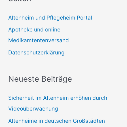
e
Altenheim und Pflegeheim Portal
n
Apotheke und online
n
Medikamtentenversand
a
Datenschutzerklärung
c
h
:
Neueste Beiträge
Sicherheit im Altenheim erhöhen durch
Videoüberwachung
Altenheime in deutschen Großstädten