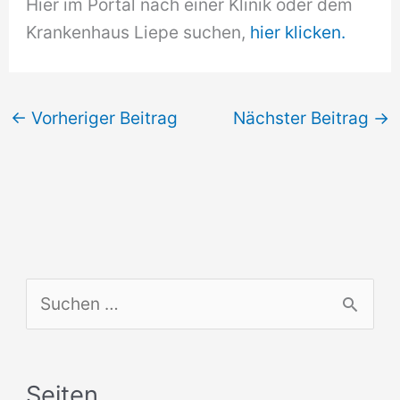
Hier im Portal nach einer Klinik oder dem
Krankenhaus Liepe suchen,
hier klicken.
←
Vorheriger Beitrag
Nächster Beitrag
→
S
u
c
Seiten
h