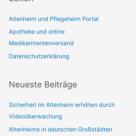
e
Altenheim und Pflegeheim Portal
n
Apotheke und online
n
Medikamtentenversand
a
Datenschutzerklärung
c
h
:
Neueste Beiträge
Sicherheit im Altenheim erhöhen durch
Videoüberwachung
Altenheime in deutschen Großstädten