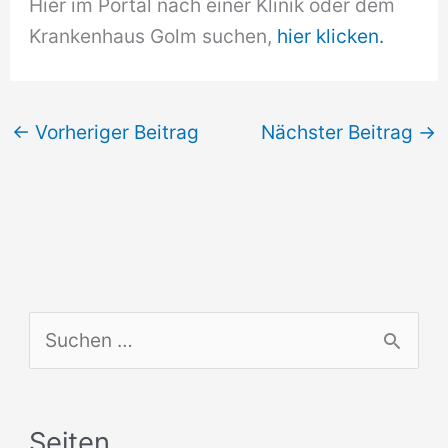
Hier im Portal nach einer Klinik oder dem
Krankenhaus Golm suchen,
hier klicken.
←
Vorheriger Beitrag
Nächster Beitrag
→
S
u
c
Seiten
h