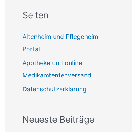
c
Seiten
h
e
Altenheim und Pflegeheim
n
Portal
n
Apotheke und online
a
Medikamtentenversand
c
Datenschutzerklärung
h
:
Neueste Beiträge