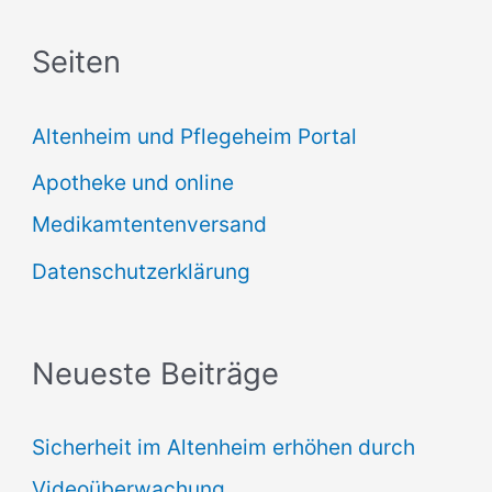
c
Seiten
h
e
Altenheim und Pflegeheim Portal
n
Apotheke und online
n
Medikamtentenversand
a
Datenschutzerklärung
c
h
:
Neueste Beiträge
Sicherheit im Altenheim erhöhen durch
Videoüberwachung