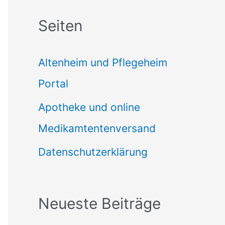
c
Seiten
h
e
Altenheim und Pflegeheim
n
Portal
n
Apotheke und online
a
Medikamtentenversand
c
Datenschutzerklärung
h
:
Neueste Beiträge