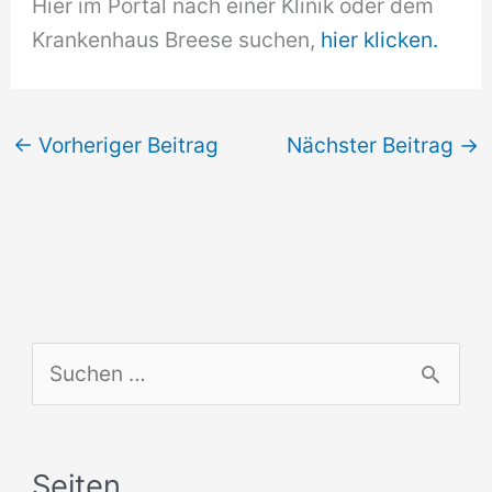
Hier im Portal nach einer Klinik oder dem
Krankenhaus Breese suchen,
hier klicken.
←
Vorheriger Beitrag
Nächster Beitrag
→
S
u
c
Seiten
h