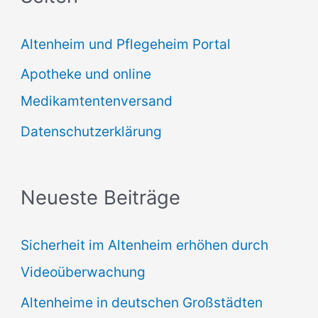
e
Altenheim und Pflegeheim Portal
n
Apotheke und online
n
Medikamtentenversand
a
Datenschutzerklärung
c
h
:
Neueste Beiträge
Sicherheit im Altenheim erhöhen durch
Videoüberwachung
Altenheime in deutschen Großstädten