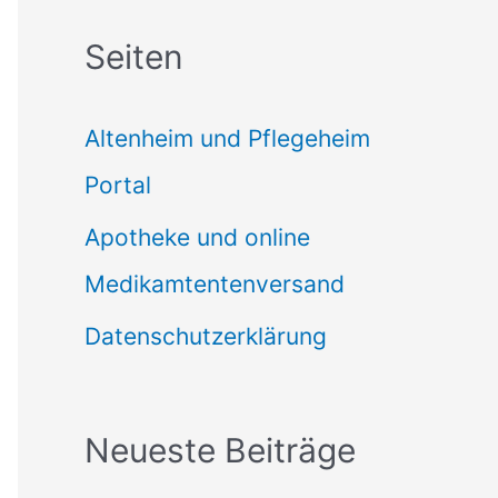
c
Seiten
h
e
Altenheim und Pflegeheim
n
Portal
n
Apotheke und online
a
Medikamtentenversand
c
Datenschutzerklärung
h
:
Neueste Beiträge