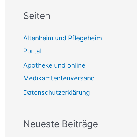
c
Seiten
h
e
Altenheim und Pflegeheim
n
Portal
n
Apotheke und online
a
Medikamtentenversand
c
Datenschutzerklärung
h
:
Neueste Beiträge