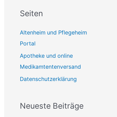
c
Seiten
h
e
Altenheim und Pflegeheim
n
Portal
n
Apotheke und online
a
Medikamtentenversand
c
Datenschutzerklärung
h
:
Neueste Beiträge