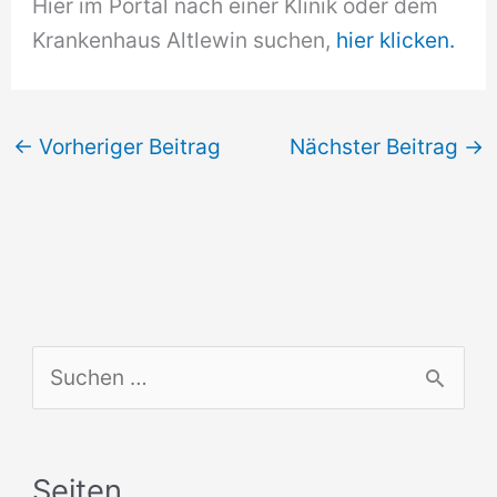
Hier im Portal nach einer Klinik oder dem
Krankenhaus Altlewin suchen,
hier klicken.
←
Vorheriger Beitrag
Nächster Beitrag
→
S
u
c
Seiten
h