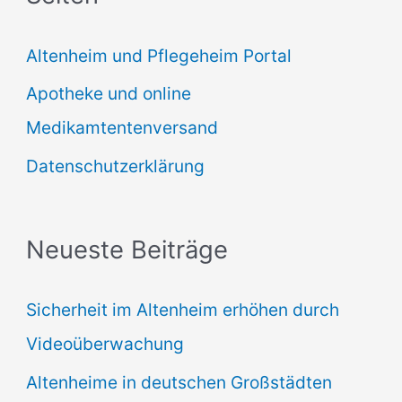
e
Altenheim und Pflegeheim Portal
n
Apotheke und online
n
Medikamtentenversand
a
Datenschutzerklärung
c
h
:
Neueste Beiträge
Sicherheit im Altenheim erhöhen durch
Videoüberwachung
Altenheime in deutschen Großstädten