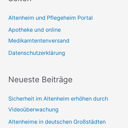
e
Altenheim und Pflegeheim Portal
n
Apotheke und online
n
Medikamtentenversand
a
Datenschutzerklärung
c
h
:
Neueste Beiträge
Sicherheit im Altenheim erhöhen durch
Videoüberwachung
Altenheime in deutschen Großstädten