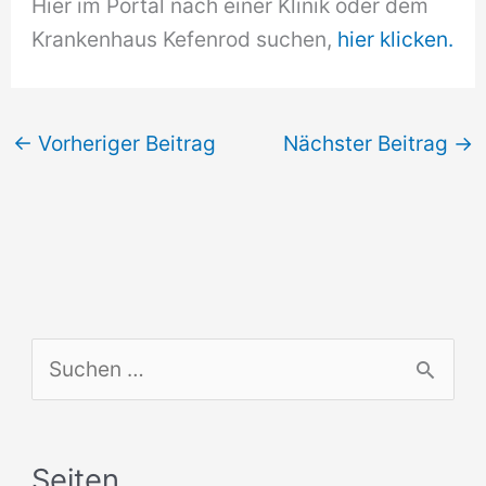
Hier im Portal nach einer Klinik oder dem
Krankenhaus Kefenrod suchen,
hier klicken.
←
Vorheriger Beitrag
Nächster Beitrag
→
S
u
c
Seiten
h