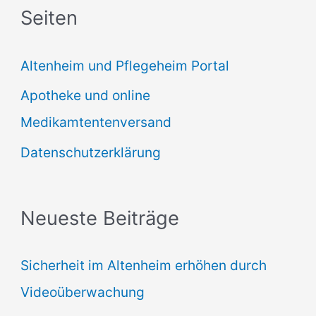
Seiten
h
e
Altenheim und Pflegeheim Portal
n
Apotheke und online
n
Medikamtentenversand
a
Datenschutzerklärung
c
h
:
Neueste Beiträge
Sicherheit im Altenheim erhöhen durch
Videoüberwachung