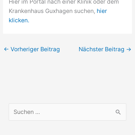
Hier im Portal nach einer Klinik oder dem
Krankenhaus Guxhagen suchen,
hier
klicken.
←
Vorheriger Beitrag
Nächster Beitrag
→
S
u
c