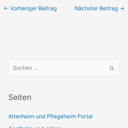
←
Vorheriger Beitrag
Nächster Beitrag
→
S
u
c
Seiten
h
e
Altenheim und Pflegeheim Portal
n