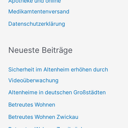
Apotheke und online
n
Medikamtentenversand
a
Datenschutzerklärung
c
h
:
Neueste Beiträge
Sicherheit im Altenheim erhöhen durch
Videoüberwachung
Altenheime in deutschen Großstädten
Betreutes Wohnen
Betreutes Wohnen Zwickau