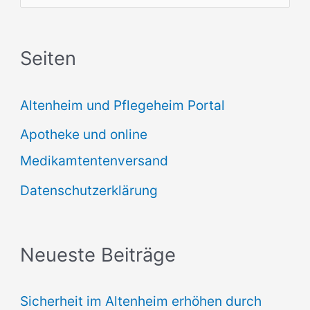
u
c
Seiten
h
e
Altenheim und Pflegeheim Portal
n
Apotheke und online
n
Medikamtentenversand
a
Datenschutzerklärung
c
h
:
Neueste Beiträge
Sicherheit im Altenheim erhöhen durch