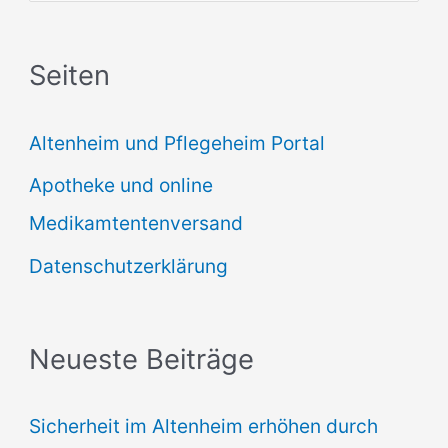
u
c
Seiten
h
e
Altenheim und Pflegeheim Portal
n
Apotheke und online
n
Medikamtentenversand
a
Datenschutzerklärung
c
h
:
Neueste Beiträge
Sicherheit im Altenheim erhöhen durch