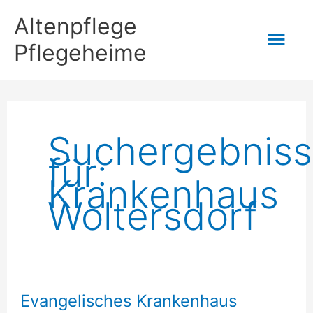
Zum
Altenpflege
Hau
Inhalt
Pflegeheime
springen
Suchergebnis
für:
Krankenhaus
Woltersdorf
Evangelisches Krankenhaus